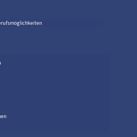
erufsmöglichkeiten
a
nen