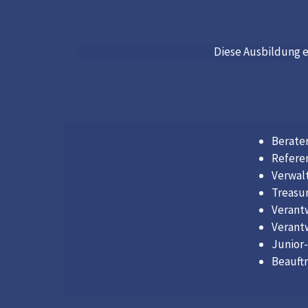
Diese Ausbildung 
Berate
Referen
Verwal
Treasur
Verantw
Verantw
Junior
Beauftr