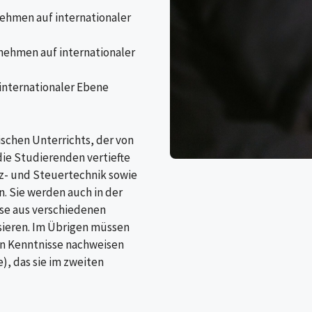
ehmen auf internationaler
ehmen auf internationaler
nternationaler Ebene
schen Unterrichts, der von
die Studierenden vertiefte
nz- und Steuertechnik sowie
. Sie werden auch in der
sse aus verschiedenen
isieren. Im Übrigen müssen
en Kenntnisse nachweisen
), das sie im zweiten