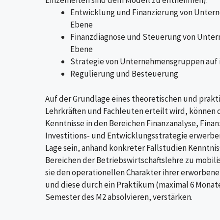
Einzelheiten sind dem Modell zu entnehmen):
Entwicklung und Finanzierung von Untern
Ebene
Finanzdiagnose und Steuerung von Untern
Ebene
Strategie von Unternehmensgruppen auf i
Regulierung und Besteuerung
Auf der Grundlage eines theoretischen und prakti
Lehrkräften und Fachleuten erteilt wird, können 
Kenntnisse in den Bereichen Finanzanalyse, Fina
Investitions- und Entwicklungsstrategie erwerben
Lage sein, anhand konkreter Fallstudien Kenntni
Bereichen der Betriebswirtschaftslehre zu mobil
sie den operationellen Charakter ihrer erworben
und diese durch ein Praktikum (maximal 6 Monate
Semester des M2 absolvieren, verstärken.