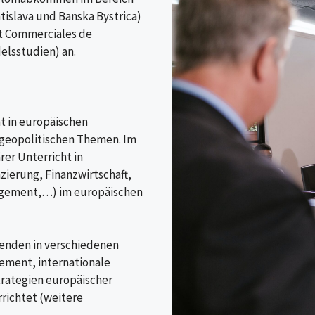
islava und Banska Bystrica)
t Commerciales de
elsstudien) an.
t in europäischen
 geopolitischen Themen. Im
rer Unterricht in
erung, Finanzwirtschaft,
agement,…) im europäischen
enden in verschiedenen
ment, internationale
rategien europäischer
richtet (weitere