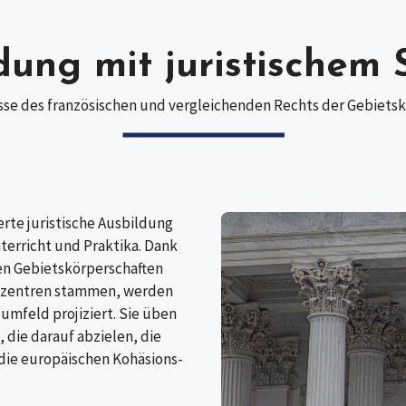
dung mit juristischem
se des französischen und vergleichenden Rechts der Gebietsk
rte juristische Ausbildung
terricht und Praktika. Dank
den Gebietskörperschaften
nszentren stammen, werden
sumfeld projiziert. Sie üben
 die darauf abzielen, die
 die europäischen Kohäsions-