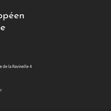
opéen
re
e de la Ravinelle 4
r