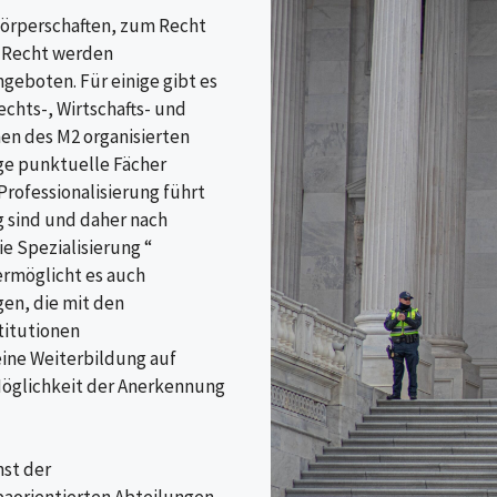
körperschaften, zum Recht
n Recht werden
geboten. Für einige gibt es
chts-, Wirtschafts- und
en des M2 organisierten
ige punktuelle Fächer
Professionalisierung führt
g sind und daher nach
e Spezialisierung “
 ermöglicht es auch
gen, die mit den
titutionen
ine Weiterbildung auf
Möglichkeit der Anerkennung
nst der