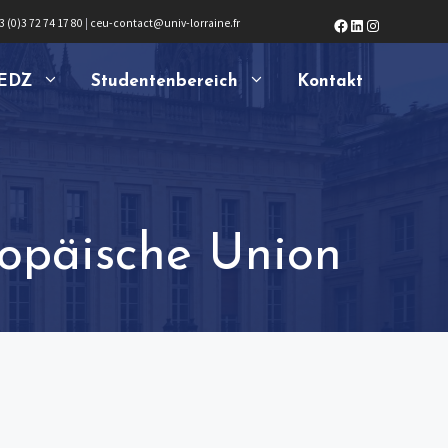
Facebook
LinkedIn
Instagram
3 (0)3 72 74 17 80
|
ceu-contact@univ-lorraine.fr
EDZ
Studentenbereich
Kontakt
ropäische Union