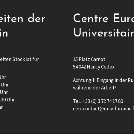
eiten der
Centre Eur
in
Universitai
eiten Stock ist für
15 Platz Carnot
:
54 042 Nancy Cedex
Uhr
Achtung!!! Eingang in der Ru
0 Uhr
während der Arbeit!
 Uhr
.30 Uhr
Tel.: +33 (0) 3 72 74 17 80
hr
ceu-contact@univ-lorraine.f