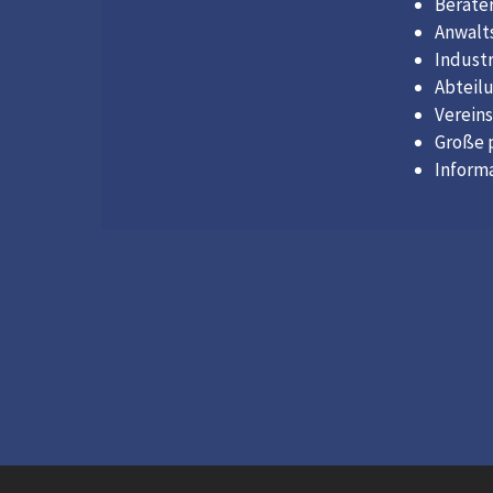
Berate
Anwalt
Indust
Abteil
Verein
Große 
Inform