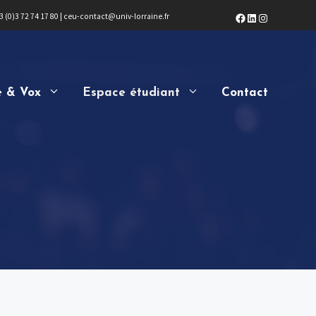
Facebook
LinkedIn
Instagram
3 (0)3 72 74 17 80
|
ceu-contact@univ-lorraine.fr
e & Vox
Espace étudiant
Contact