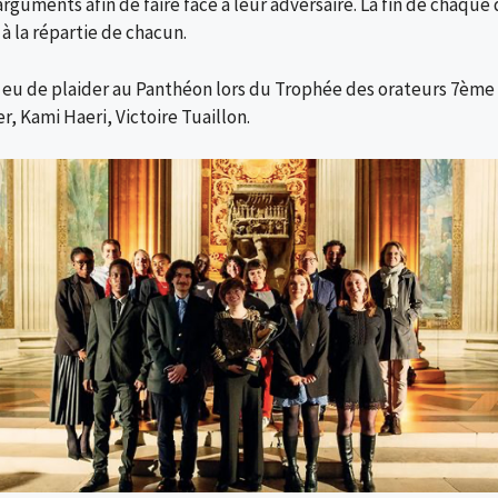
 arguments afin de faire face à leur adversaire. La fin de chaq
à la répartie de chacun.
 eu de plaider au Panthéon lors du Trophée des orateurs 7ème é
r, Kami Haeri, Victoire Tuaillon.